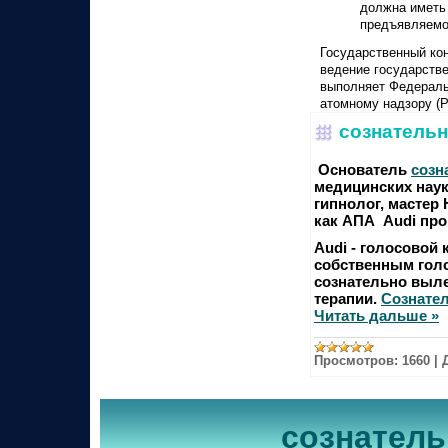
должна иметь
предъявляемо
Государственный ко
ведение государств
выполняет Федераль
атомному надзору (Р
сознательн
Основатель
созн
медицинских наук
гипнолог, мастер
как АПА Audi про
Audi - голосовой
собственным гол
сознательно выле
терапии.
Сознател
Читать дальше »
Просмотров:
1660
|
сознатель