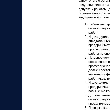
Строительные орган
получения членства
допуске к работам,
соответствии с зако
кандидатом в члены 
Работники ст
соответствую
работ;
Индивидуальн
определенных
предпринимат
профессионал
работы по спе
Не менее чем
образование и
профессионал
должен состав
высшее профес
работников, 
Индивидуальн
предпринимат
повышение ква
Должно иметь
соответствую
предъявляемо
Проверка ква