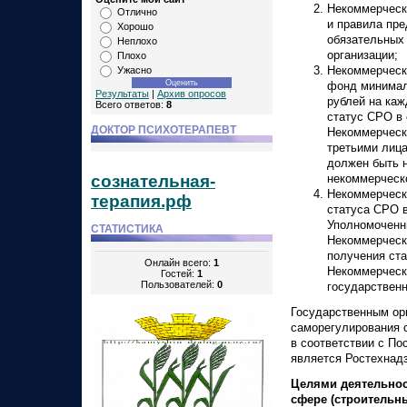
Некоммерческо
Отлично
и правила пр
Хорошо
обязательных
Неплохо
организации;
Плохо
Некоммерческ
Ужасно
фонд минимал
Результаты
|
Архив опросов
рублей на ка
Всего ответов:
8
статус СРО в 
ДОКТОР ПСИХОТЕРАПЕВТ
Некоммерческо
третьими лиц
должен быть н
сознательная-
некоммерческо
Некоммерческ
терапия.рф
статуса СРО 
Уполномоченны
СТАТИСТИКА
Некоммерческ
получения ст
Онлайн всего:
1
Некоммерческ
Гостей:
1
Пользователей:
0
государствен
Государственным орг
саморегулирования с
в соответствии с П
является Ростехнадз
Целями деятельнос
сфере (строительн