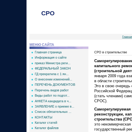
СРО
Главна
МЕНЮ САЙТА
Главная страница
СРО в строительстве
Информация о сайте
Саморегулирование 
приказ Министра реги...
капитального ремо
ФЕДЕРАЛЬНЫЙ ЗАКОН
(строительной дея
ГД прекратила с 1 ян...
января 2009 года вз
О внесении изменений...
в области строительс
ПЕРЕЧЕНЬ ДОКУМЕНТОВ
Это в свою очередь 
Перечень видов работ
Российской Федерац
(стать членами) сам
Виды работ по подгот...
СРОС).
АНКЕТА кандидата в ч...
ЗАЯВЛЕНИЕ о приеме в...
Саморегулируемая о
Список обязательных ...
реконструкции, ка
КОНТАКТЫ
строительства (СР
Каталог статей
это некоммерческая 
Каталог файлов
государственный ре