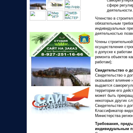
саморегулиро
сфере регули
деятельности.
Членство в строител
обязательным требо
индивидуальных пре
деятельностью позв
Члены строительной
осуществления стро
о допуске к работам
ремонта объектов ка
работам);
Свидетельство о до
Свидетельство о доп
оказывают влияние н
выдается саморегули
территории его дейс
может быть прекращ
некоторых других сл
Свидетельство о доп
Классификатор видов
Министерства регион
Требования, предъ
индивидуальным п