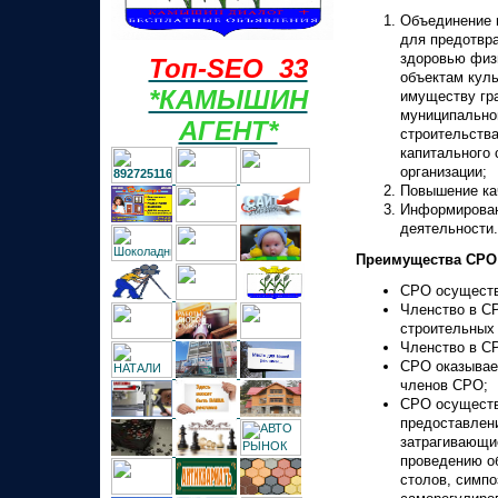
Объединение 
для предотвр
здоровью физи
Топ-SEO 33
объектам куль
*КАМЫШИН
имуществу гра
муниципально
АГЕНТ*
строительства
капитального
организации;
Повышение ка
Информирован
деятельности.
Преимущества СРО
СРО осуществ
Членство в С
строительных 
Членство в С
СРО оказывае
членов СРО;
СРО осуществ
предоставлен
затрагивающи
проведению о
столов, симп